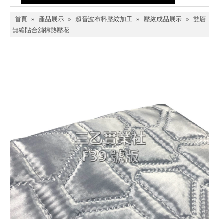
首頁
»
產品展示
»
超音波布料壓紋加工
»
壓紋成品展示
»
雙層
無縫貼合舖棉熱壓花