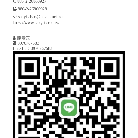

886-2-26860927

886-2-26860928

sanyi.abao@msa.hinet.net
https://www.sanyii.com.tw

陳泰安

0970767583
Line ID：0970767583