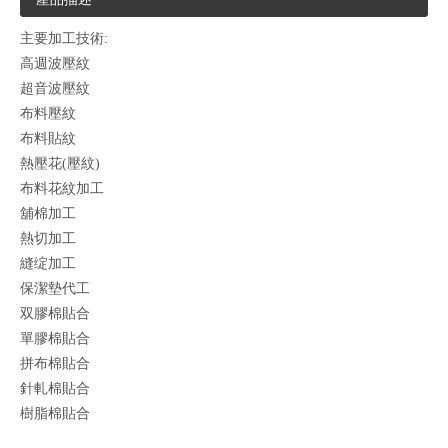
主要加工技術:
高週波壓紋
超音波壓紋
布料壓紋
布料貼紋
熱壓花(壓紋)
布料花紋加工
舖棉加工
熱切加工
縫绽加工
保潔墊代工
双膠棉貼合
單膠棉貼合
拼布棉貼合
針軋棉貼合
樹脂棉貼合