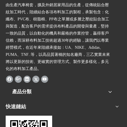
由生產汽車椅套，擴及外銷居家用品的生產，從傳統貼合壓
紋加工時代，陸續結合各項布料加工的製程，承製包含：化
纖布、PVC布、樹脂棉、PP布之單層或多層之壓紋貼合加工
與製造，配合客戶的需求提供布料產品的開發與量產，堅持
一致的品質，以自動化的機具和嚴格的作業控管，贏得客戶
信賴，而深耕布料加工技術超過30年的經驗，讓我們以專業
經營模式，在近年來陸續承接如：UA、NIKE、Adidas、
PUMA、TNF..等，以高品質著稱的知名廠商，三乙實業未來
將以更新的技術、更確實的管理方式、製作更多樣化，多元
化的布料加工產品。
產品分類
快速鏈結