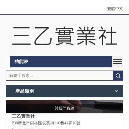
繁體中文
功能表
搜索
產品類別
與我們聯絡
三乙實業社
238新北市樹林區俊英街116巷41弄16號