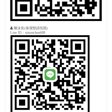

陳泳良(保潔墊請找我)
Line ID：simonchen688