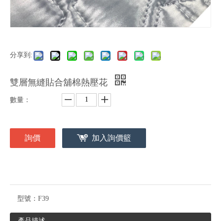
分享到:
雙層無縫貼合舖棉熱壓花
數量：
詢價
加入詢價籃
型號：
F39
產品描述