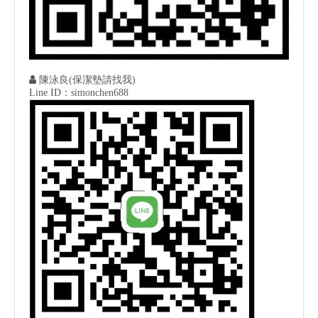

陳泳良(保潔墊請找我)
Line ID：simonchen688