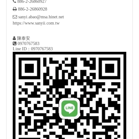

886-2-26860927

886-2-26860928

sanyi.abao@msa.hinet.net
https://www.sanyii.com.tw

陳泰安

0970767583
Line ID：0970767583