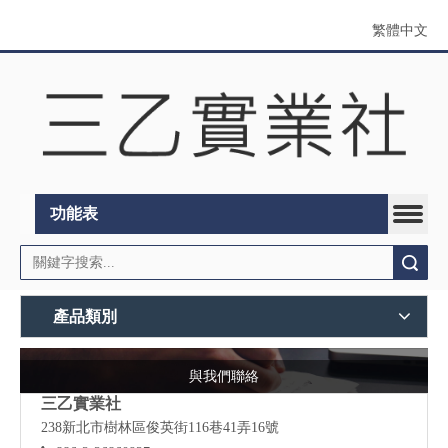
繁體中文
功能表
搜索
產品類別
與我們聯絡
三乙實業社
238新北市樹林區俊英街116巷41弄16號