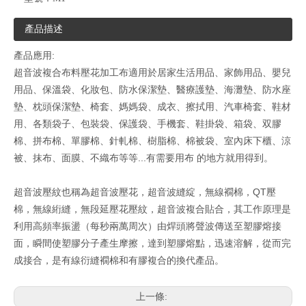
產品描述
產品應用:
超音波複合布料壓花加工布適用於居家生活用品、家飾用品、嬰兒
用品、保溫袋、化妝包、防水保潔墊、醫療護墊、海灘墊、防水座
墊、枕頭保潔墊、椅套、媽媽袋、成衣、擦拭用、汽車椅套、鞋材
用、各類袋子、包裝袋、保護袋、手機套、鞋掛袋、箱袋、双膠
棉、拼布棉、單膠棉、針軋棉、樹脂棉、棉被袋、室內床下櫃、涼
被、抹布、面膜、不織布等等...有需要用布 的地方就用得到。
超音波壓紋也稱為超音波壓花，超音波縫綻，無線襉棉，QT壓
棉，無線絎縫，無段延壓花壓紋，超音波複合貼合，其工作原理是
利用高頻率振盪（每秒兩萬周次）由焊頭將聲波傳送至塑膠熔接
面，瞬間使塑膠分子產生摩擦，達到塑膠熔點，迅速溶解，從而完
成接合，是有線衍縫襉棉和有膠複合的換代產品。
上一條: