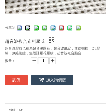
分享到:
超音波複合布料壓花
超音波壓紋也稱為超音波壓花，超音波縫綻，無線襉棉，QT壓
棉，無線絎縫，無段延壓花壓紋，超音波複合貼合
數量：
詢價
加入詢價籃
型號：
M1