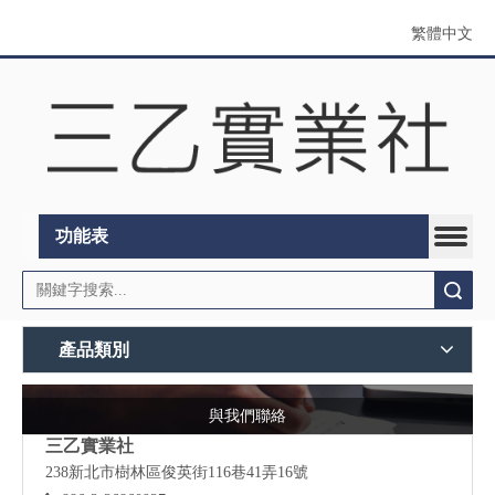
繁體中文
功能表
搜索
產品類別
與我們聯絡
三乙實業社
238新北市樹林區俊英街116巷41弄16號