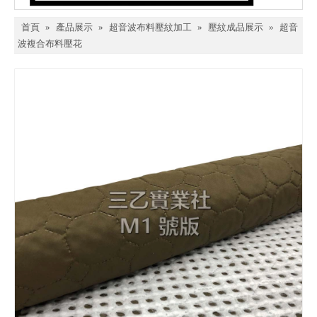
首頁
»
產品展示
»
超音波布料壓紋加工
»
壓紋成品展示
»
超音
波複合布料壓花