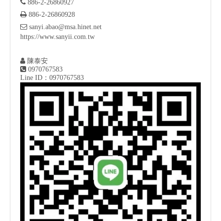

886-2-26860927

886-2-26860928

sanyi.abao@msa.hinet.net
https://www.sanyii.com.tw

陳泰安

0970767583
Line ID：0970767583