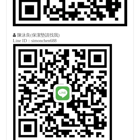

陳泳良(保潔墊請找我)
Line ID：simonchen688