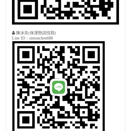

陳泳良(保潔墊請找我)
Line ID：simonchen688