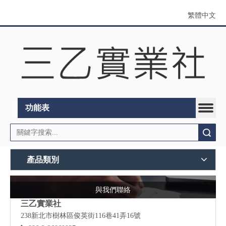
繁體中文
功能表
搜索
產品類別
與我們聯絡
三乙實業社
238新北市樹林區俊英街116巷41弄16號