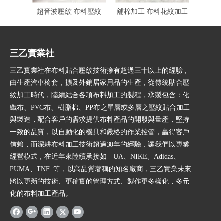
超音波壓紋 布料壓紋
舖棉加工 布料花紋加工
三乙實業社
三乙實業社在布料貼合壓紋技術擁有超過三十以上的經驗，
由生產汽車椅套，擴及外銷居家用品的生產，從傳統貼合壓
紋加工時代，陸續結合各項布料加工的製程，承製包含：化
纖布、PVC布、樹脂棉、PP布之單層或多層之壓紋貼合加工
與製造，配合客戶的需求提供布料產品的開發與量產，堅持
一致的品質，以自動化的機具和嚴格的作業控管，贏得客戶
信賴，而深耕布料加工技術超過30年的經驗，讓我們以專業
經營模式，在近年來陸續承接如：UA、NIKE、Adidas、
PUMA、TNF..等，以高品質著稱的知名廠商，三乙實業未來
將以更新的技術、更確實的管理方式、製作更多樣化，多元
化的布料加工產品。