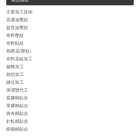
主要加工技術:
高週波壓紋
超音波壓紋
布料壓紋
布料貼紋
熱壓花(壓紋)
布料花紋加工
舖棉加工
熱切加工
縫绽加工
保潔墊代工
双膠棉貼合
單膠棉貼合
拼布棉貼合
針軋棉貼合
樹脂棉貼合