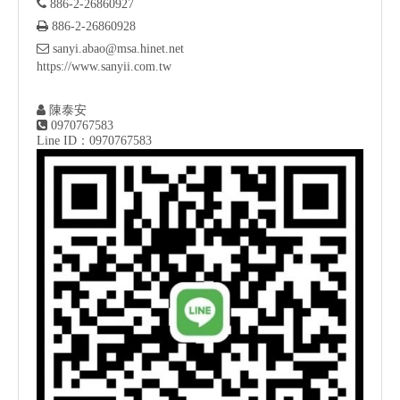

886-2-26860927

886-2-26860928

sanyi.abao@msa.hinet.net
https://www.sanyii.com.tw

陳泰安

0970767583
Line ID：0970767583