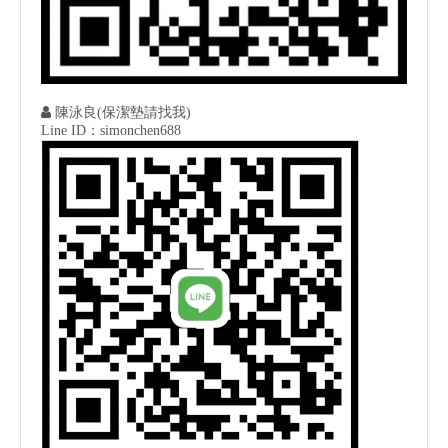

陳泳良(保潔墊請找我)
Line ID：simonchen688