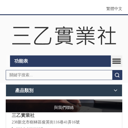
繁體中文
功能表
搜索
產品類別
與我們聯絡
三乙實業社
238新北市樹林區俊英街116巷41弄16號