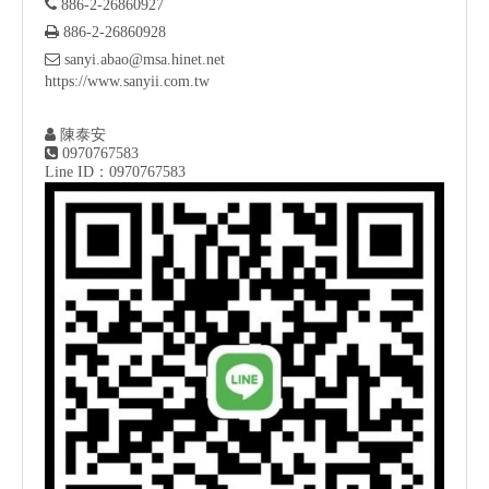

886-2-26860927

886-2-26860928

sanyi.abao@msa.hinet.net
https://www.sanyii.com.tw

陳泰安

0970767583
Line ID：0970767583