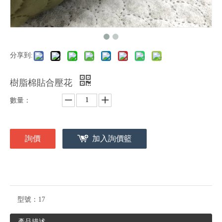
分享到:
樹脂棉貼合壓花
數量：
詢價
加入詢價籃
型號：
17
產品描述