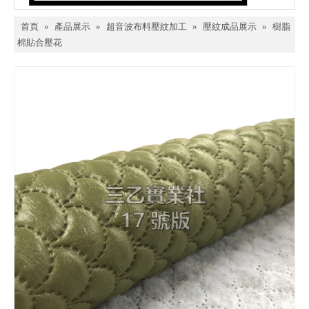
首頁
»
產品展示
»
超音波布料壓紋加工
»
壓紋成品展示
»
樹脂
棉貼合壓花