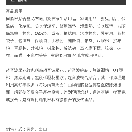
產品應用:
樹脂棉貼合壓花布適用於居家生活用品、家飾用品、嬰兒用品、保
溫袋、化妝包、防水保潔墊、醫療護墊、海灘墊、防水座墊、枕頭
保潔墊、椅套、媽媽袋、成衣、擦拭用、汽車椅套、鞋材用、各類
袋子、包裝袋、保護袋、手機套、鞋掛袋、箱袋、双膠棉、拚布
棉、單膠棉、針軋棉、樹脂棉、棉被袋、室內床下櫃、涼被、抹
布、面膜、不織布等等...有需要用布 的地方就用得到。
超音波壓花紋也稱為超音波壓花，超音波縫綻，無線襉棉，QT壓
棉，無線絎縫，無段延壓花壓紋，超音波複合貼合，其工作原理是
利用高頻率振盪（每秒兩萬周次）由焊頭將聲波傳送至塑膠熔接
面，瞬間使塑膠分子產生摩擦，達到塑膠熔點，迅速溶解，從而完
成接合，是有線衍縫襉棉和有膠複合的換代產品。
銷售方式：製造、出口