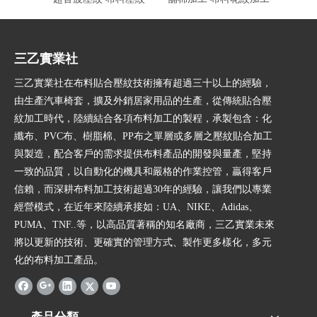
三乙實業社
三乙實業社在布料貼合壓紋技術擁有超過三十以上的經驗，
由生產汽車椅套，擴及外銷居家用品的生產，從傳統貼合壓
紋加工時代，陸續結合各項布料加工的製程，承製包含：化
纖布、PVC布、樹脂棉、PP布之單層或多層之壓紋貼合加工
與製造，配合客戶的需求提供布料產品的開發與量產，堅持
一致的品質，以自動化的機具和嚴格的作業控管，贏得客戶
信賴，而深耕布料加工技術超過30年的經驗，讓我們以專業
經營模式，在近年來陸續承接如：UA、NIKE、Adidas、
PUMA、TNF..等，以高品質著稱的知名廠商，三乙實業未來
將以更新的技術、更確實的管理方式、製作更多樣化，多元
化的布料加工產品。