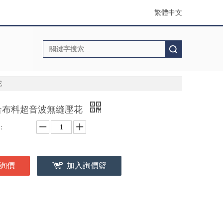
繁體中文
搜索
花
合布料超音波無縫壓花
：
詢價
加入詢價籃