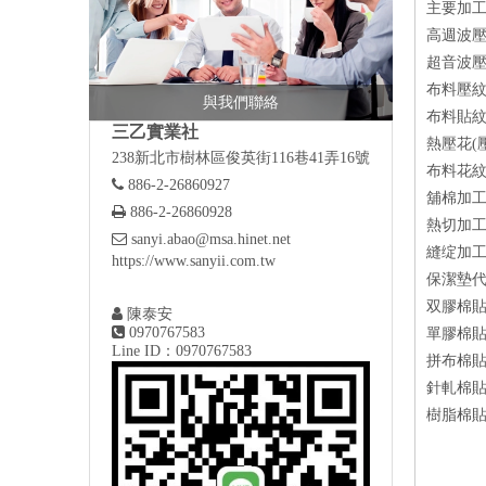
主要加工
高週波
超音波
布料壓
與我們聯絡
布料貼
三乙實業社
熱壓花(
238新北市樹林區俊英街116巷41弄16號
布料花

886-2-26860927
舖棉加

886-2-26860928
熱切加

sanyi.abao@msa.hinet.net
縫绽加
https://www.sanyii.com.tw
保潔墊
双膠棉

陳泰安

0970767583
單膠棉
Line ID：0970767583
拼布棉
針軋棉
樹脂棉