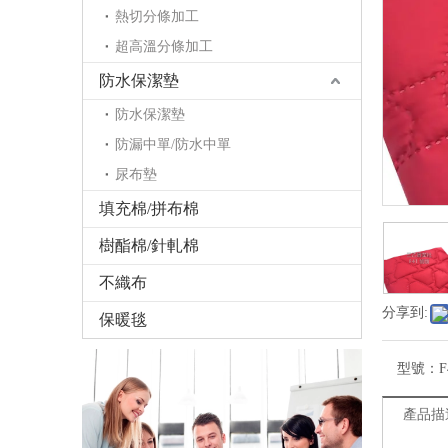
熱切分條加工
超高溫分條加工
防水保潔墊
防水保潔墊
防漏中單/防水中單
尿布墊
填充棉/拼布棉
樹酯棉/針軋棉
不織布
分享到:
保暖毯
型號：
F
產品描