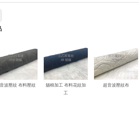
品
音波壓紋 布料壓紋
舖棉加工 布料花紋加
超音波壓紋布
工