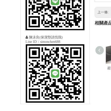
上一條:
相關產

陳泳良(保潔墊請找我)
Line ID：simonchen688
超