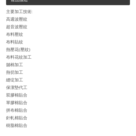
主要加工技術:
高週波壓紋
超音波壓紋
布料壓紋
布料貼紋
熱壓花(壓紋)
布料花紋加工
舖棉加工
熱切加工
縫绽加工
保潔墊代工
双膠棉貼合
單膠棉貼合
拼布棉貼合
針軋棉貼合
樹脂棉貼合