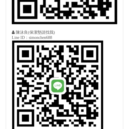

陳泳良(保潔墊請找我)
Line ID：simonchen688