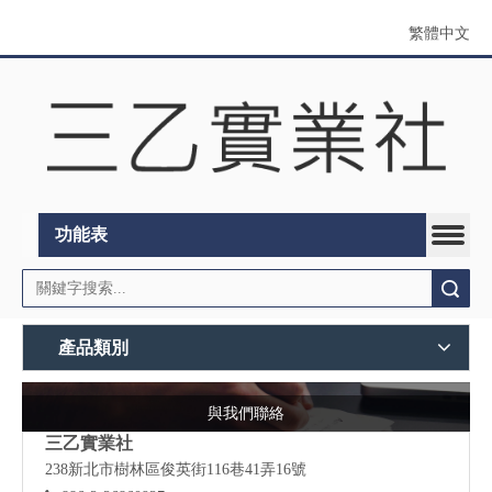
繁體中文
功能表
搜索
產品類別
與我們聯絡
三乙實業社
238新北市樹林區俊英街116巷41弄16號