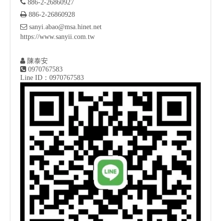

886-2-26860927

886-2-26860928

sanyi.abao@msa.hinet.net
https://www.sanyii.com.tw

陳泰安

0970767583
Line ID：0970767583