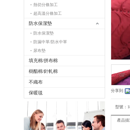
熱切分條加工
超高溫分條加工
防水保潔墊
防水保潔墊
防漏中單/防水中單
尿布墊
填充棉/拼布棉
樹酯棉/針軋棉
不織布
分享到:
保暖毯
型號：
1
產品描