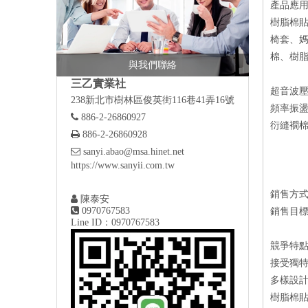
產品應用
樹脂棉
椅套、
棉、樹脂
與我們聯絡
三乙實業社
超音波
238新北市樹林區俊英街116巷41弄16號
頻率振

886-2-26860927
衍縫襉

886-2-26860928

sanyi.abao@msa.hinet.net
https://www.sanyii.com.tw
銷售方

陳泰安

0970767583
銷售目
Line ID：0970767583
競爭特
接受獨特
多樣設
樹脂棉貼