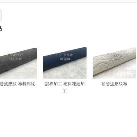
品
音波壓紋 布料壓紋
舖棉加工 布料花紋加
超音波壓紋布
工