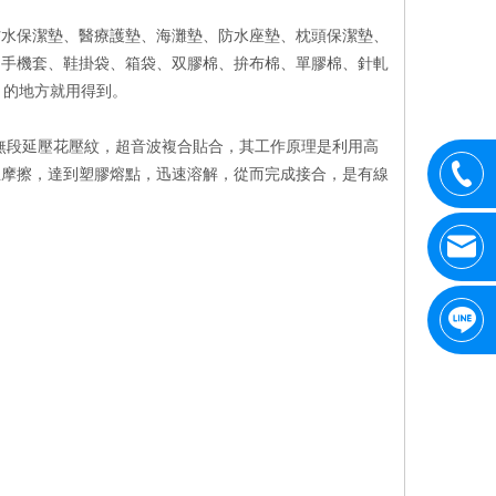
防水保潔墊、醫療護墊、海灘墊、防水座墊、枕頭保潔墊、
、手機套、鞋掛袋、箱袋、双膠棉、拚布棉、單膠棉、針軋
 的地方就用得到。
無段延壓花壓紋，超音波複合貼合，其工作原理是利用高
生摩擦，達到塑膠熔點，迅速溶解，從而完成接合，是有線