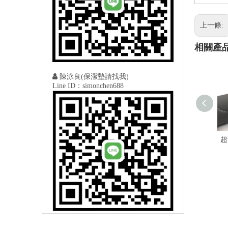
上一條:
相關產

陳泳良(保潔墊請找我)
Line ID：simonchen688
超