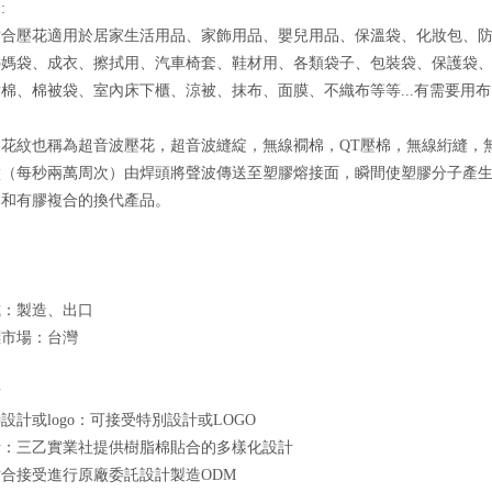
:
貼合壓花適用於居家生活用品、家飾用品、嬰兒用品、保溫袋、化妝包、
媽媽袋、成衣、擦拭用、汽車椅套、鞋材用、各類袋子、包裝袋、保護袋
棉、棉被袋、室內床下櫃、涼被、抹布、面膜、不織布等等...有需要用布
壓花紋也稱為超音波壓花，超音波縫綻，無線襉棉，QT壓棉，無線絎縫，
盪（每秒兩萬周次）由焊頭將聲波傳送至塑膠熔接面，瞬間使塑膠分子產
棉和有膠複合的換代產品。
式：製造、出口
標市場：台灣
點
設計或logo：可接受特別設計或LOGO
計：三乙實業社提供樹脂棉貼合的多樣化設計
合接受進行原廠委託設計製造ODM