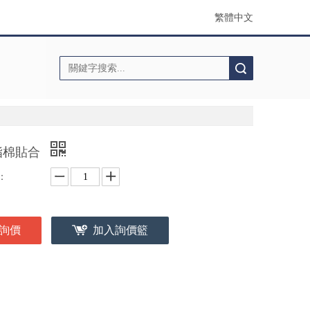
繁體中文
搜索
脂棉貼合
：
詢價
加入詢價籃