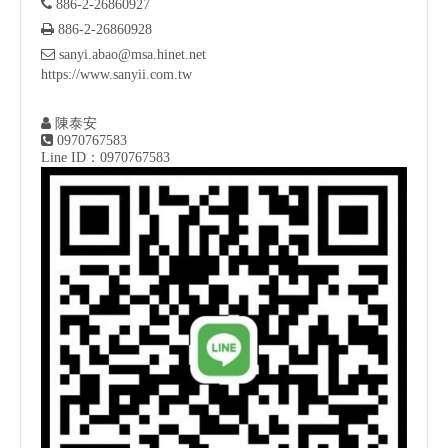

886-2-26860927

886-2-26860928

sanyi.abao@msa.hinet.net
https://www.sanyii.com.tw

陳泰安

0970767583
Line ID：0970767583