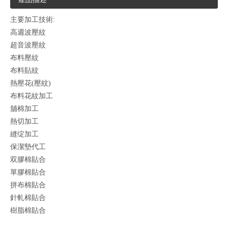
主要加工技術:
高週波壓紋
超音波壓紋
布料壓紋
布料貼紋
熱壓花(壓紋)
布料花紋加工
舖棉加工
熱切加工
縫绽加工
保潔墊代工
双膠棉貼合
單膠棉貼合
拼布棉貼合
針軋棉貼合
樹脂棉貼合