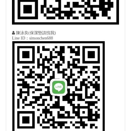

陳泳良(保潔墊請找我)
Line ID：simonchen688