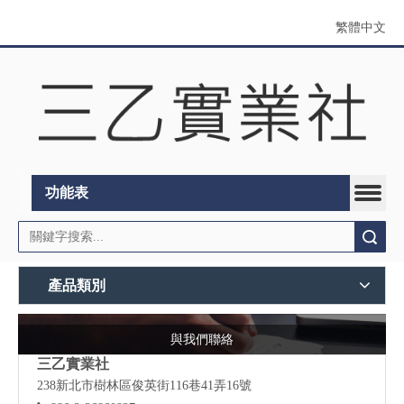
繁體中文
功能表
搜索
產品類別
與我們聯絡
三乙實業社
238新北市樹林區俊英街116巷41弄16號