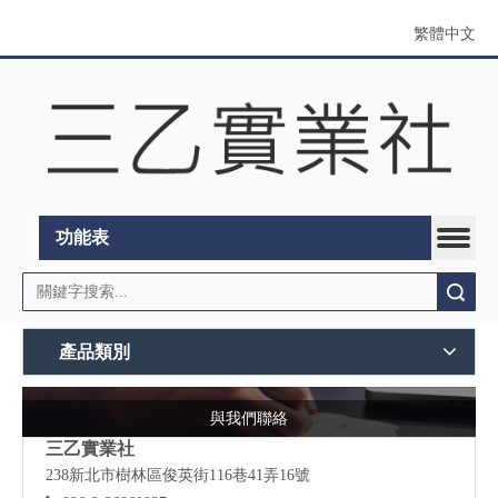
繁體中文
功能表
搜索
產品類別
與我們聯絡
三乙實業社
238新北市樹林區俊英街116巷41弄16號