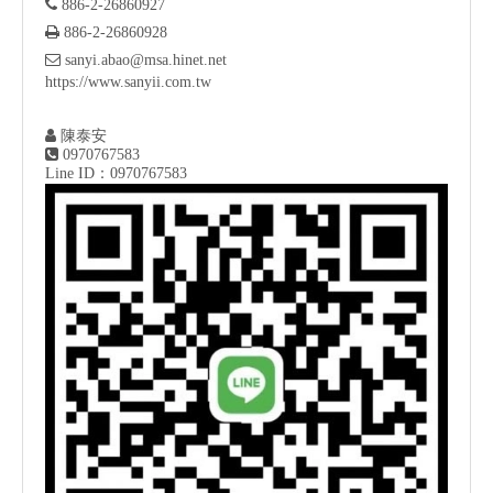

886-2-26860927

886-2-26860928

sanyi.abao@msa.hinet.net
https://www.sanyii.com.tw

陳泰安

0970767583
Line ID：0970767583