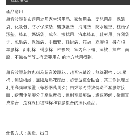
產品應用:
超音波壓花布適用於居家生活用品、家飾用品、嬰兒用品、保溫
袋、化妝包、防水保潔墊、醫療護墊、海灘墊、防水座墊、枕頭保
潔墊、椅套、媽媽袋、成衣、擦拭用、汽車椅套、鞋材用、各類袋
子、包裝袋、保護袋、手機套、鞋掛袋、箱袋、双膠棉、拚布棉、
單膠棉、針軋棉、樹脂棉、棉被袋、室內床下櫃、涼被、抹布、面
膜、不織布等等...有需要用布 的地方就用得到。
超音波壓花紋也稱為超音波壓花，超音波縫綻，無線襉棉，QT壓
棉，無線絎縫，無段延壓花壓紋，超音波複合貼合，其工作原理是
利用高頻率振盪（每秒兩萬周次）由焊頭將聲波傳送至塑膠熔接
面，瞬間使塑膠分子產生摩擦，達到塑膠熔點，迅速溶解，從而完
成接合，是有線衍縫襉棉和有膠複合的換代產品。
銷售方式：製造、出口