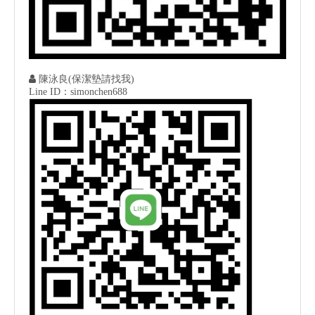

陳泳良(保潔墊請找我)
Line ID：simonchen688