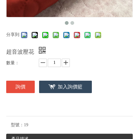
分享到:
超音波壓花
數量：
詢價
加入詢價籃
型號：
19
產品描述