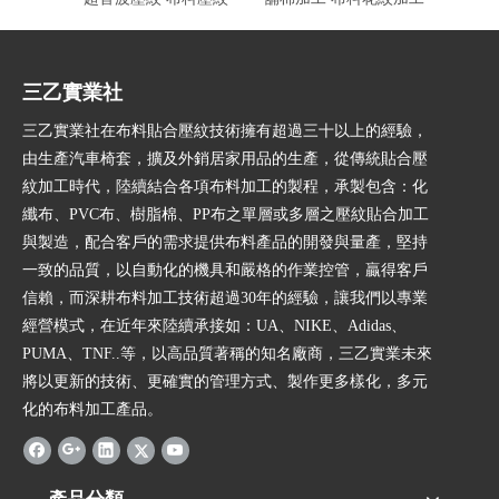
三乙實業社
三乙實業社在布料貼合壓紋技術擁有超過三十以上的經驗，
由生產汽車椅套，擴及外銷居家用品的生產，從傳統貼合壓
紋加工時代，陸續結合各項布料加工的製程，承製包含：化
纖布、PVC布、樹脂棉、PP布之單層或多層之壓紋貼合加工
與製造，配合客戶的需求提供布料產品的開發與量產，堅持
一致的品質，以自動化的機具和嚴格的作業控管，贏得客戶
信賴，而深耕布料加工技術超過30年的經驗，讓我們以專業
經營模式，在近年來陸續承接如：UA、NIKE、Adidas、
PUMA、TNF..等，以高品質著稱的知名廠商，三乙實業未來
將以更新的技術、更確實的管理方式、製作更多樣化，多元
化的布料加工產品。