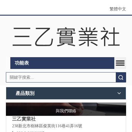
繁體中文
功能表
搜索
產品類別
與我們聯絡
三乙實業社
238新北市樹林區俊英街116巷41弄16號