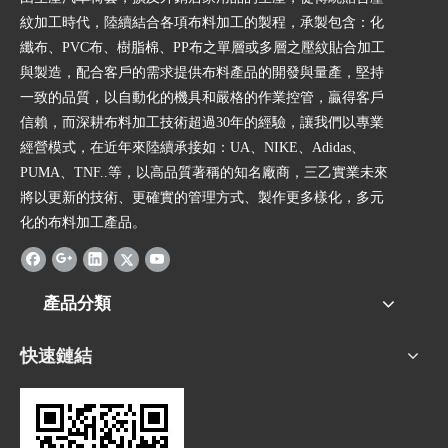
紋加工時代，陸續結合各項布料加工的製程，承製包含：化
纖布、PVC布、樹脂棉、PP布之單層或多層之壓紋貼合加工
與製造，配合客戶的需求提供布料產品的開發與量產，堅持
一致的品質，以自動化的機具和嚴格的作業控管，贏得客戶
信賴，而深耕布料加工技術超過30年的經驗，讓我們以專業
經營模式，在近年來陸續承接如：UA、NIKE、Adidas、
PUMA、TNF..等，以高品質著稱的知名廠商，三乙實業未來
將以更新的技術、更確實的管理方式、製作更多樣化，多元
化的布料加工產品。
產品分類
快速鏈結