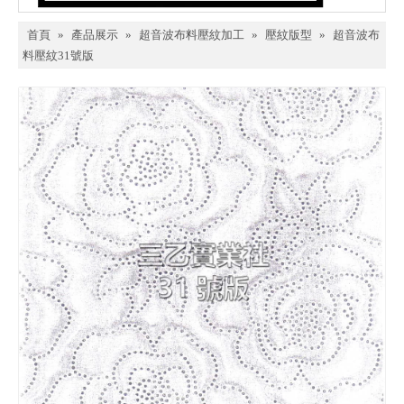
首頁
»
產品展示
»
超音波布料壓紋加工
»
壓紋版型
»
超音波布
料壓紋31號版