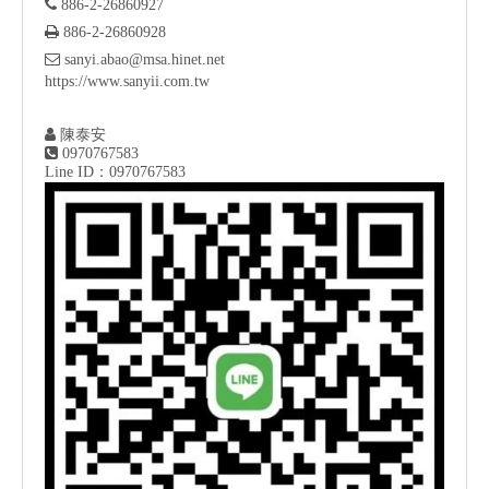

886-2-26860927

886-2-26860928

sanyi.abao@msa.hinet.net
https://www.sanyii.com.tw

陳泰安

0970767583
Line ID：0970767583