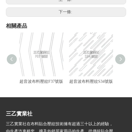
下一條:
相關產品
超音波布料壓紋F37號版
超音波布料壓紋S34號版
超音波
三乙實業社
三乙實業社在布料貼合壓紋技術擁有超過三十以上的經驗，
由生產汽車椅套，擴及外銷居家用品的生產，從傳統貼合壓