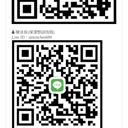

陳泳良(保潔墊請找我)
Line ID：simonchen688