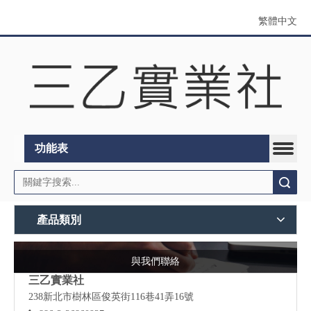
繁體中文
功能表
搜索
產品類別
與我們聯絡
三乙實業社
238新北市樹林區俊英街116巷41弄16號