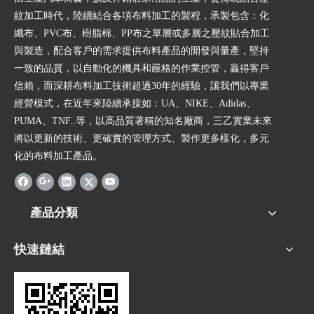
紋加工時代，陸續結合各項布料加工的製程，承製包含：化
纖布、PVC布、樹脂棉、PP布之單層或多層之壓紋貼合加工
與製造，配合客戶的需求提供布料產品的開發與量產，堅持
一致的品質，以自動化的機具和嚴格的作業控管，贏得客戶
信賴，而深耕布料加工技術超過30年的經驗，讓我們以專業
經營模式，在近年來陸續承接如：UA、NIKE、Adidas、
PUMA、TNF..等，以高品質著稱的知名廠商，三乙實業未來
將以更新的技術、更確實的管理方式、製作更多樣化，多元
化的布料加工產品。
產品分類
快速鏈結