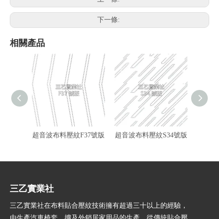
下一條:
相關產品
超音波布料壓紋F37號版
超音波布料壓紋S34號版
超音波
三乙實業社
三乙實業社在布料貼合壓紋技術擁有超過三十以上的經驗，
由生產汽車椅套，擴及外銷居家用品的生產，從傳統貼合壓