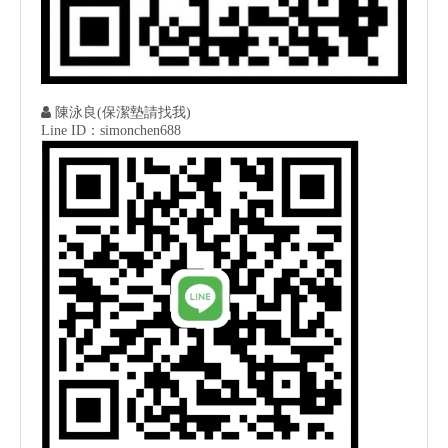

陳泳良(保潔墊請找我)
Line ID：simonchen688