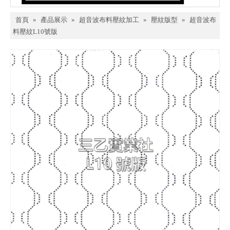
首頁
»
產品展示
»
超音波布料壓紋加工
»
壓紋版型
»
超音波布
料壓紋L10號版