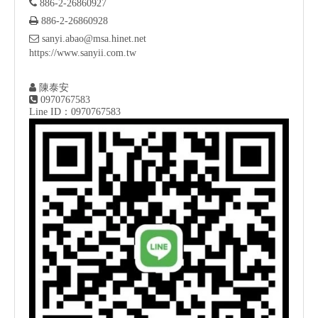

886-2-26860927

886-2-26860928

sanyi.abao@msa.hinet.net
https://www.sanyii.com.tw

陳泰安

0970767583
Line ID：0970767583