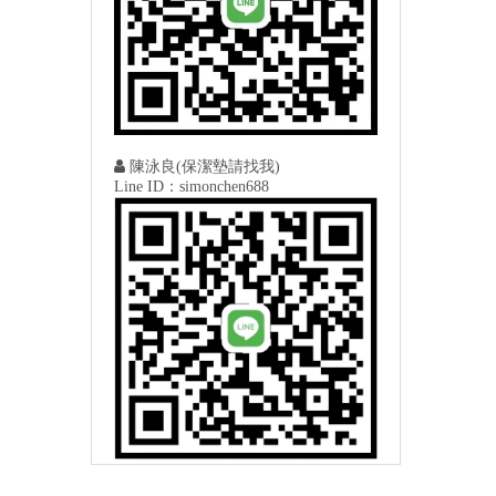

陳泳良(保潔墊請找我)
Line ID：simonchen688