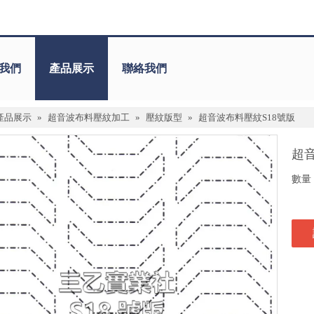
我們
產品展示
聯絡我們
產品展示
»
超音波布料壓紋加工
»
壓紋版型
»
超音波布料壓紋S18號版
超
數量