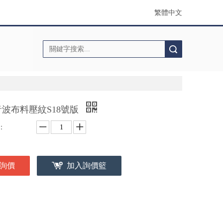
繁體中文
搜索
音波布料壓紋S18號版
：
詢價
加入詢價籃