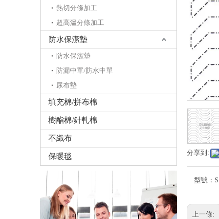
熱切分條加工
超高溫分條加工
防水保潔墊
防水保潔墊
防漏中單/防水中單
尿布墊
填充棉/拼布棉
樹酯棉/針軋棉
不織布
分享到:
保暖毯
型號：
上一條: