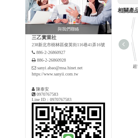
相關產
與我們聯絡
三乙實業社
238新北市樹林區俊英街116巷41弄16號

886-2-26860927

886-2-26860928
超

sanyi.abao@msa.hinet.net
https://www.sanyii.com.tw

陳泰安

0970767583
Line ID：0970767583