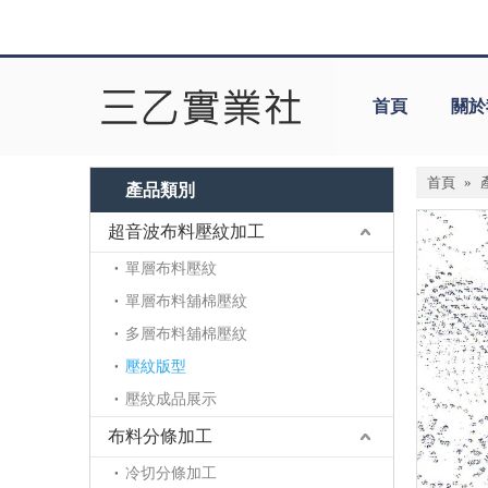
首頁
關於
首頁
»
產品類別
超音波布料壓紋加工
單層布料壓紋
單層布料舖棉壓紋
多層布料舖棉壓紋
壓紋版型
壓紋成品展示
布料分條加工
冷切分條加工