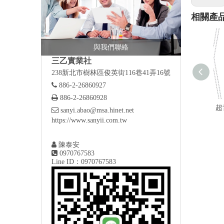
相關產
與我們聯絡
三乙實業社
238新北市樹林區俊英街116巷41弄16號

886-2-26860927

886-2-26860928
超

sanyi.abao@msa.hinet.net
https://www.sanyii.com.tw

陳泰安

0970767583
Line ID：0970767583