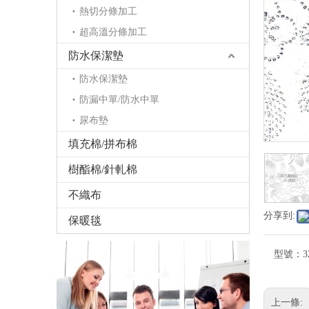
熱切分條加工
超高溫分條加工
防水保潔墊
防水保潔墊
防漏中單/防水中單
尿布墊
填充棉/拼布棉
樹酯棉/針軋棉
不織布
分享到:
保暖毯
型號：
上一條: