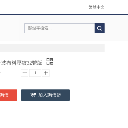
繁體中文
搜索
音波布料壓紋32號版
：
詢價
加入詢價籃