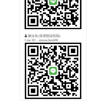

陳泳良(保潔墊請找我)
Line ID：simonchen688