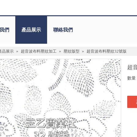
我們
產品展示
聯絡我們
產品展示
»
超音波布料壓紋加工
»
壓紋版型
»
超音波布料壓紋32號版
超
數量