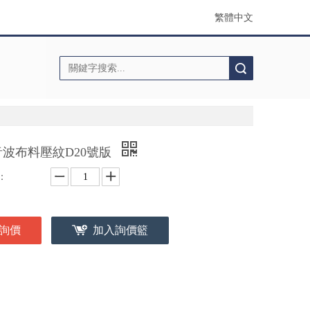
繁體中文
搜索
音波布料壓紋D20號版
：
詢價
加入詢價籃