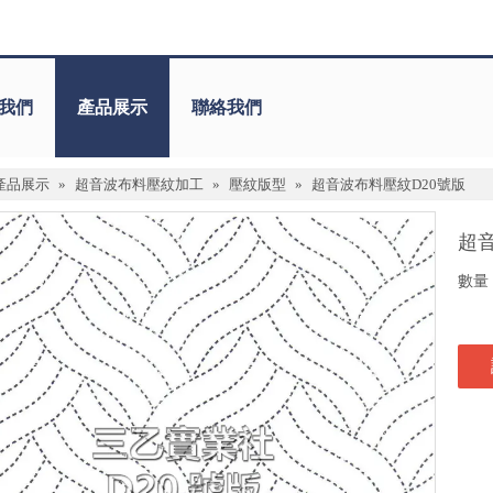
我們
產品展示
聯絡我們
產品展示
»
超音波布料壓紋加工
»
壓紋版型
»
超音波布料壓紋D20號版
超
數量