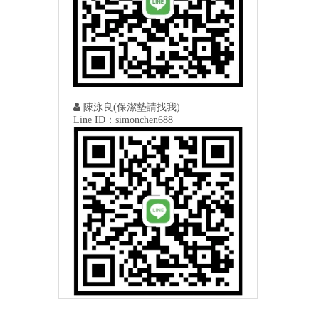

陳泳良(保潔墊請找我)
Line ID：simonchen688