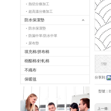
熱切分條加工
超高溫分條加工
防水保潔墊
防水保潔墊
防漏中單/防水中單
尿布墊
填充棉/拼布棉
樹酯棉/針軋棉
不織布
分享到:
保暖毯
型號：
上一條: