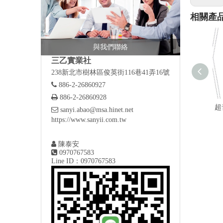
相關產
與我們聯絡
三乙實業社
238新北市樹林區俊英街116巷41弄16號

886-2-26860927

886-2-26860928
超

sanyi.abao@msa.hinet.net
https://www.sanyii.com.tw

陳泰安

0970767583
Line ID：0970767583